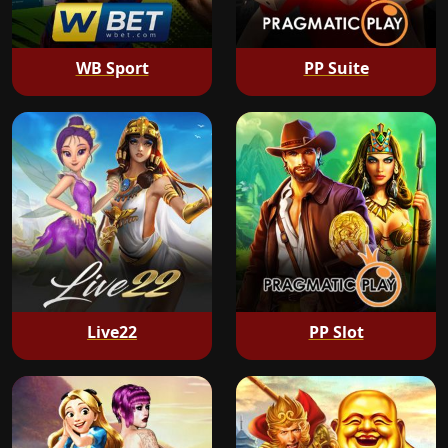
WB Sport
PP Suite
Live22
PP Slot