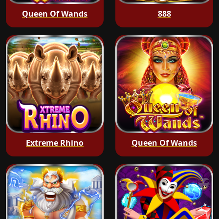
Queen Of Wands
888
Extreme Rhino
Queen Of Wands